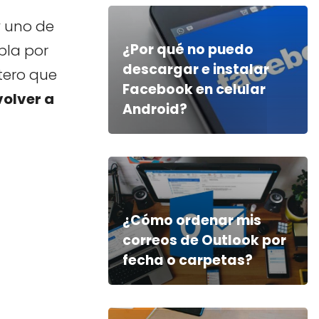
y uno de
¿Por qué no puedo
bla por
descargar e instalar
rtero que
Facebook en celular
olver a
Android?
¿Cómo ordenar mis
correos de Outlook por
fecha o carpetas?