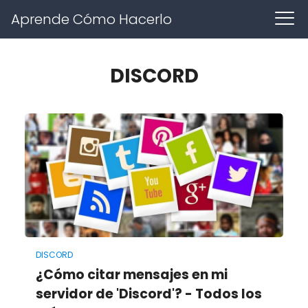
Aprende Cómo Hacerlo
DISCORD
DISCORD
¿Cómo citar mensajes en mi
servidor de 'Discord'? - Todos los