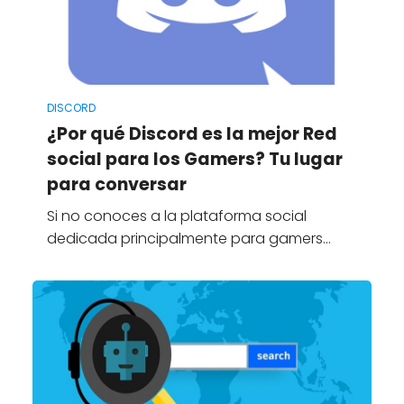
DISCORD
¿Por qué Discord es la mejor Red
social para los Gamers? Tu lugar
para conversar
Si no conoces a la plataforma social
dedicada principalmente para gamers…