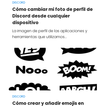
DISCORD
Cómo cambiar mi foto de perfil de
Discord desde cualquier
dispositivo
La imagen de perfil de las aplicaciones y
herramientas que utilizamos…
DISCORD
Cómo crear y añadir emojis en