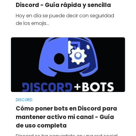
Discord - Guía rápida y sencilla
Hoy en día se puede decir con seguridad
de los emojis…
DISCORD
Cómo poner bots en Discord para
mantener activo mi canal - Guía
de uso completa