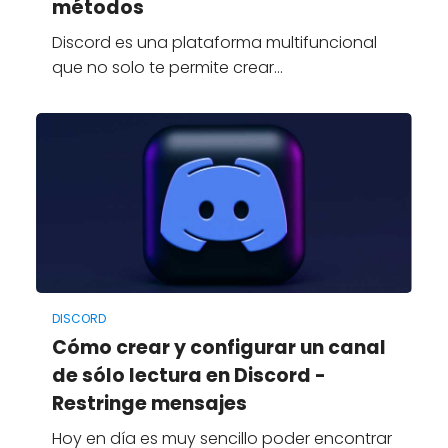
métodos
Discord es una plataforma multifuncional
que no solo te permite crear…
DISCORD
Cómo crear y configurar un canal
de sólo lectura en Discord -
Restringe mensajes
Hoy en día es muy sencillo poder encontrar