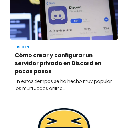
DISCORD
Cómo crear y configurar un
servidor privado en Discord en
pocos pasos
En estos tiempos se ha hecho muy popular
los multijuegos online…