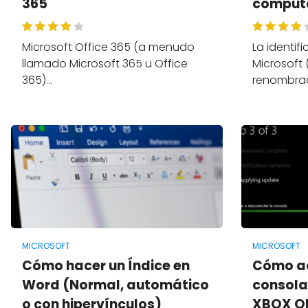
365
comput
Microsoft Office 365 (a menudo
La identif
llamado Microsoft 365 u Office
Microsoft 
365)…
renombra
MICROSOFT
MICROSOFT
Cómo hacer un Índice en
Cómo ac
Word (Normal, automático
consola
o con hipervínculos)
XBOX ON