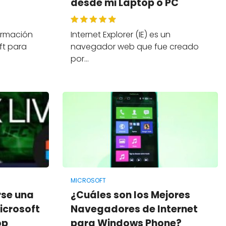
desde mi Laptop o PC
ormación
Internet Explorer (IE) es un
ft para
navegador web que fue creado
por…
MICROSOFT
rse una
¿Cuáles son los Mejores
icrosoft
Navegadores de Internet
op
para Windows Phone?