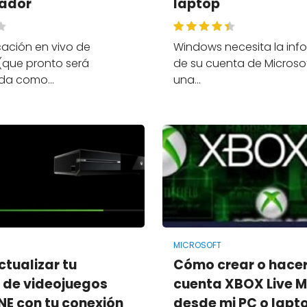
ador
laptop
icación en vivo de
Windows necesita la inf
(que pronto será
de su cuenta de Microso
da como…
una…
MICROSOFT
tualizar tu
Cómo crear o hace
 de videojuegos
cuenta XBOX Live M
E con tu conexión
desde mi PC o lapt