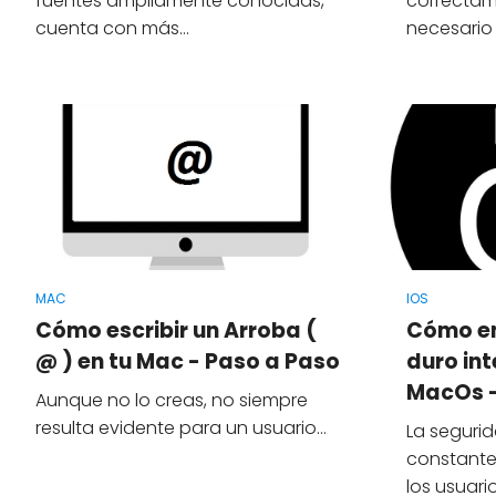
fuentes ampliamente conocidas,
correctam
cuenta con más…
necesario
MAC
IOS
Cómo escribir un Arroba (
Cómo en
@ ) en tu Mac - Paso a Paso
duro int
MacOs -
Aunque no lo creas, no siempre
resulta evidente para un usuario…
La seguri
constant
los usuari