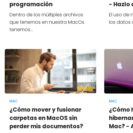
programación
- Hazlo 
Dentro de los múltiples archivos
El uso de
que tenemos en nuestra MacOs
los datos
tenemos…
MAC
MAC
¿Cómo mover y fusionar
¿Cómo h
carpetas en MacOS sin
hiberna
perder mis documentos?
Mac? - 