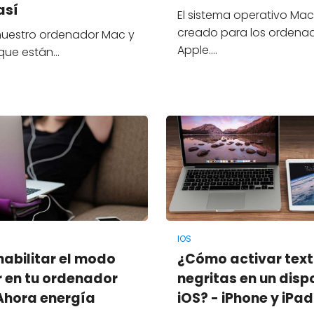
así
El sistema operativo Mac
creado para los ordena
 nuestro ordenador Mac y
Apple.…
 que están…
IOS
abilitar el modo
¿Cómo activar text
r en tu ordenador
negritas en un disp
Ahora energía
iOS? - iPhone y iPad