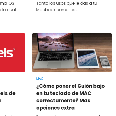
tema iOS
Tanto los usos que le das a tu
o lo cual…
Macbook como las…
MAC
¿Cómo poner el Guión bajo
els de
en tu teclado de MAC
a
correctamente? Mas
opciones extra