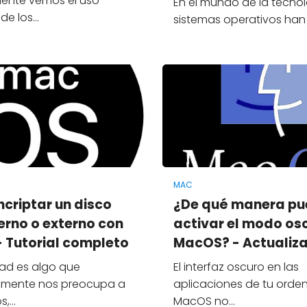
ente vemos el uso
En el mundo de la tecnol
 de los…
sistemas operativos han
MAC
criptar un disco
¿De qué manera p
erno o externo con
activar el modo os
 Tutorial completo
MacOS? - Actualiz
dad es algo que
El interfaz oscuro en las
emente nos preocupa a
aplicaciones de tu orde
os,…
MacOS no…