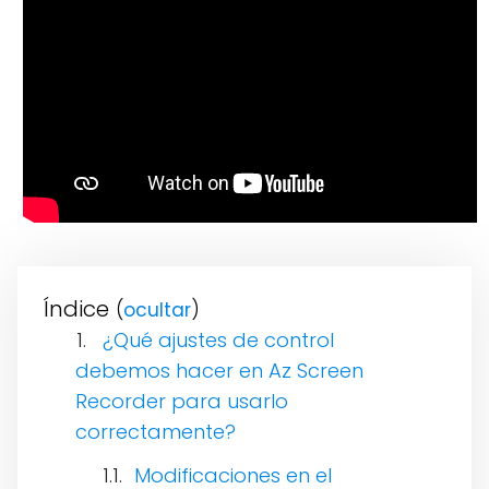
Índice
(
)
¿Qué ajustes de control
debemos hacer en Az Screen
Recorder para usarlo
correctamente?
Modificaciones en el