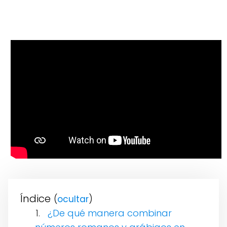
Índice
(
)
¿De qué manera combinar